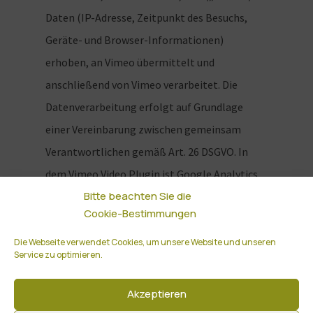
Daten (IP-Adresse, Zeitpunkt des Besuchs,
Geräte- und Browser-Informationen)
erhoben, an Vimeo übermittelt und
anschließend von Vimeo verarbeitet. Die
Datenverarbeitung erfolgt auf Grundlage
einer Vereinbarung zwischen gemeinsam
Verantwortlichen gemäß Art. 26 DSGVO. In
dem Vimeo Video Plugin ist Google Analytics
Bitte beachten Sie die
automatisch integriert. Zum Zweck der
Cookie-Bestimmungen
Webseitenanalyse werden mit Google
Analytics Daten (IP-Adresse, Zeitpunkt des
Die Webseite verwendet Cookies, um unsere Website und unseren
Service zu optimieren.
Besuchs, Geräte- und Browser-Informationen
sowie Informationen zu Ihrer Nutzung
Akzeptieren
unserer Webseite) automatisch erhoben und