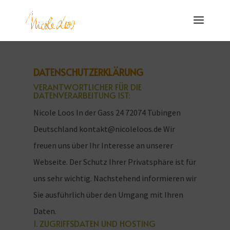
DATENSCHUTZERKLÄRUNG
VERANTWORTLICHER FÜR DIE
DATENVERARBEITUNG IST:
Nicole Loos In der Gass 24 72074 Tübingen
Deutschland kontakt@nicoleloos.de Wir
freuen uns über Ihr Interesse an unserer
Webseite. Der Schutz Ihrer Privatsphäre ist für
uns sehr wichtig. Nachstehend informieren wir
Sie ausführlich über den Umgang mit Ihren
Daten.
1. ZUGRIFFSDATEN UND HOSTING